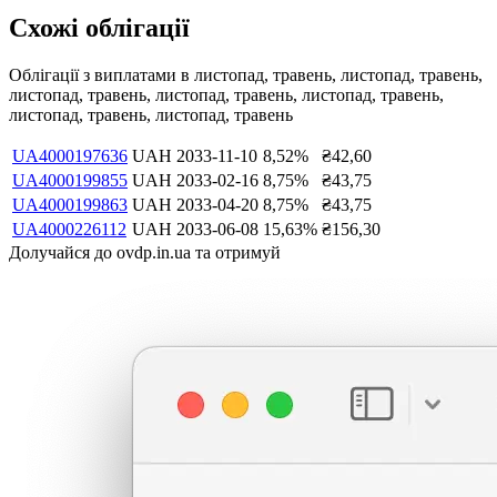
Схожі облігації
Облігації з виплатами в
листопад, травень, листопад, травень,
листопад, травень, листопад, травень, листопад, травень,
листопад, травень, листопад, травень
UA4000197636
UAH
2033-11-10
8,52
%
₴
42,60
UA4000199855
UAH
2033-02-16
8,75
%
₴
43,75
UA4000199863
UAH
2033-04-20
8,75
%
₴
43,75
UA4000226112
UAH
2033-06-08
15,63
%
₴
156,30
Долучайся до ovdp.in.ua та отримуй