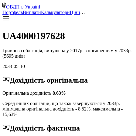
ОВДП
·
в Україні
Портфель
Виплати
Калькулятори
Ціни
…
UA4000197628
Гривнева
облігація, випущена у
2017
р. з погашенням у
2033
р.
(
5695
днів)
2033-05-10
Дохідність
оригінальна
Оригінальна дохідність
8,63
%
Серед інших облігацій, що також завершуються у
2033
р.
мінімальна оригінальна дохідність -
8,52
%, максимальна -
15,63
%
Дохідність
фактична