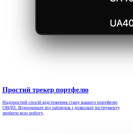
Простий
трекер портфелю
Надпростий спосіб відстеження стану вашого портфелю
ОВДП. Відпочиньте від табличок і дозвольте інструменту
зробити всю роботу.