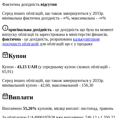
Фактична дохідність
відсутня
Серед інших облігацій, що також завершуються у
2033
р.
мінімальна фактична дохідність -
∞
%, максимальна -
-∞
%
оригінальна дохідність
- це дохідність що була на момент
випуску облігації та зареєстрована в міністерстві фінансів,
фактична
- це дохідність, розрахована
калькулятором
дохідонсті облігацій
для облігацій що є у продажу
Купон
Купон -
43,15
UAH
(у середньому купон схожих облігацій -
65,91
)
Серед інших облігацій, що також завершуються у
2033
р.
мінімальний купон -
42,60
, максимальний -
156,30
Виплати
Виплачено
55,26
%
купонів, місяці виплат:
листопад, травень
За облігацією
UA4000197628
вже виплачено:
746,12
з
1 350,22