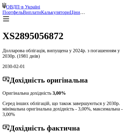
ОВДП
·
в Україні
Портфель
Виплати
Калькулятори
Ціни
…
XS2895056872
Долларова
облігація, випущена у
2024
р. з погашенням у
2030
р. (
1981
днів)
2030-02-01
Дохідність
оригінальна
Оригінальна дохідність
3,00
%
Серед інших облігацій, що також завершуються у
2030
р.
мінімальна оригінальна дохідність -
3,00
%, максимальна -
3,00
%
Дохідність
фактична