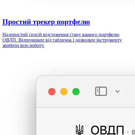
Простий
трекер портфелю
Надпростий спосіб відстеження стану вашого портфелю
ОВДП. Відпочиньте від табличок і дозвольте інструменту
зробити всю роботу.