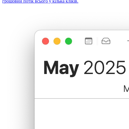
грошовий потік всього у кілька кліків.