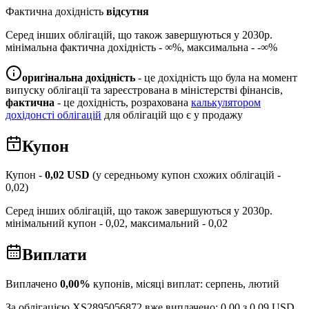
Фактична дохідність
відсутня
Серед інших облігацій, що також завершуються у
2030
р.
мінімальна фактична дохідність -
∞
%, максимальна -
-∞
%
оригінальна дохідність
- це дохідність що була на момент
випуску облігації та зареєстрована в міністерстві фінансів,
фактична
- це дохідність, розрахована
калькулятором
дохідонсті облігацій
для облігацій що є у продажу
Купон
Купон -
0,02
USD
(у середньому купон схожих облігацій -
0,02
)
Серед інших облігацій, що також завершуються у
2030
р.
мінімальний купон -
0,02
, максимальний -
0,02
Виплати
Виплачено
0,00
%
купонів, місяці виплат:
серпень, лютий
За облігацією
XS2895056872
вже виплачено:
0,00
з
0,09
USD