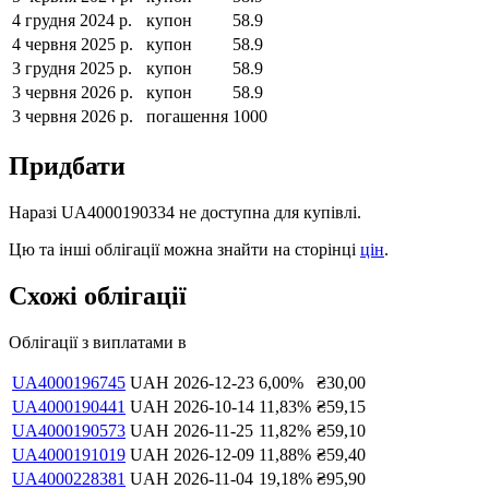
4 грудня 2024 р.
купон
58.9
4 червня 2025 р.
купон
58.9
3 грудня 2025 р.
купон
58.9
3 червня 2026 р.
купон
58.9
3 червня 2026 р.
погашення
1000
Придбати
Наразі
UA4000190334
не доступна для купівлі.
Цю та інші облігації можна знайти на сторінці
цін
.
Схожі облігації
Облігації з виплатами в
UA4000196745
UAH
2026-12-23
6,00
%
₴
30,00
UA4000190441
UAH
2026-10-14
11,83
%
₴
59,15
UA4000190573
UAH
2026-11-25
11,82
%
₴
59,10
UA4000191019
UAH
2026-12-09
11,88
%
₴
59,40
UA4000228381
UAH
2026-11-04
19,18
%
₴
95,90