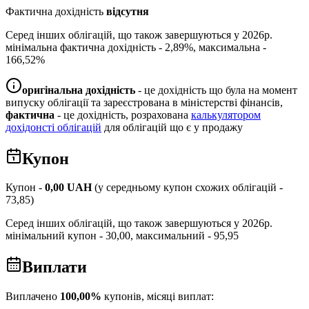
Фактична дохідність
відсутня
Серед інших облігацій, що також завершуються у
2026
р.
мінімальна фактична дохідність -
2,89
%, максимальна -
166,52
%
оригінальна дохідність
- це дохідність що була на момент
випуску облігації та зареєстрована в міністерстві фінансів,
фактична
- це дохідність, розрахована
калькулятором
дохідонсті облігацій
для облігацій що є у продажу
Купон
Купон -
0,00
UAH
(у середньому купон схожих облігацій -
73,85
)
Серед інших облігацій, що також завершуються у
2026
р.
мінімальний купон -
30,00
, максимальний -
95,95
Виплати
Виплачено
100,00
%
купонів, місяці виплат: