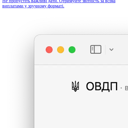
Не пропустіть важливі дати. Отримуйте звітність за всіма
виплатами у зручному форматі.