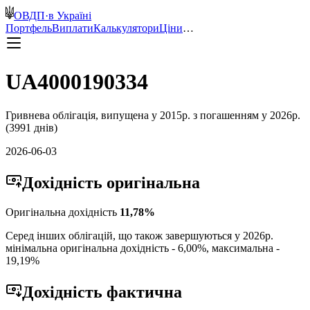
ОВДП
·
в Україні
Портфель
Виплати
Калькулятори
Ціни
…
UA4000190334
Гривнева
облігація, випущена у
2015
р. з погашенням у
2026
р.
(
3991
днів)
2026-06-03
Дохідність
оригінальна
Оригінальна дохідність
11,78
%
Серед інших облігацій, що також завершуються у
2026
р.
мінімальна оригінальна дохідність -
6,00
%, максимальна -
19,19
%
Дохідність
фактична