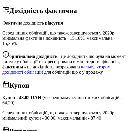
Дохідність
фактична
Фактична дохідність
відсутня
Серед інших облігацій, що також завершуються у
2029
р.
мінімальна фактична дохідність -
15,18
%, максимальна -
15,35
%
оригінальна дохідність
- це дохідність що була на момент
випуску облігації та зареєстрована в міністерстві фінансів,
фактична
- це дохідність, розрахована
калькулятором
дохідонсті облігацій
для облігацій що є у продажу
Купон
Купон -
48,05
UAH
(у середньому купон схожих облігацій -
64,20
)
Серед інших облігацій, що також завершуються у
2029
р.
мінімальний купон -
30,00
, максимальний -
87,40