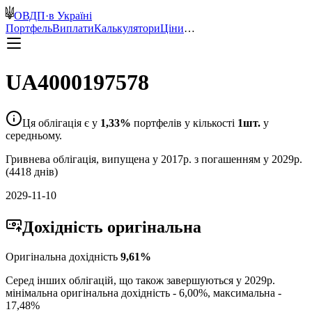
ОВДП
·
в Україні
Портфель
Виплати
Калькулятори
Ціни
…
UA4000197578
Ця облігація є у
1,33
%
портфелів у кількості
1
шт.
у
середньому.
Гривнева
облігація, випущена у
2017
р. з погашенням у
2029
р.
(
4418
днів)
2029-11-10
Дохідність
оригінальна
Оригінальна дохідність
9,61
%
Серед інших облігацій, що також завершуються у
2029
р.
мінімальна оригінальна дохідність -
6,00
%, максимальна -
17,48
%