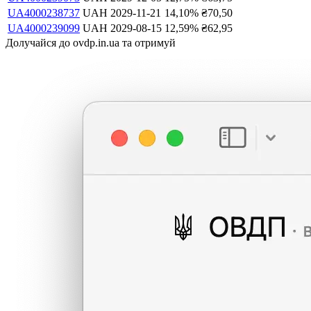
UA4000238737
UAH
2029-11-21
14,10
%
₴
70,50
UA4000239099
UAH
2029-08-15
12,59
%
₴
62,95
Долучайся до ovdp.in.ua та отримуй