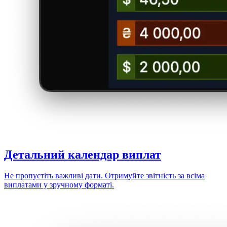
Детальний
календар виплат
Не пропустіть важливі дати. Отримуйте звітність за всіма
виплатами у зручному форматі.