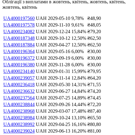
Облігації з виплатами в
жовтень, квітень, жовтень, квітень,
жовтень, квітень
UA4000197560
UAH
2029-05-10
9,78
%
₴
48,90
UA4000197578
UAH
2029-11-10
9,61
%
₴
48,05
UA4000234082
UAH
2029-12-24
15,84
%
₴
79,20
UA4000187348
UAH
2029-10-12
12,50
%
₴
62,50
UA4000187884
UAH
2029-04-27
12,50
%
₴
62,50
UA4000196364
UAH
2029-05-16
6,00
%
₴
30,00
UA4000196372
UAH
2029-09-19
6,00
%
₴
30,00
UA4000196380
UAH
2029-11-28
6,00
%
₴
30,00
UA4000234140
UAH
2029-01-31
15,99
%
₴
79,95
UA4000239057
UAH
2029-11-14
12,84
%
₴
64,20
UA4000236418
UAH
2029-05-30
14,31
%
₴
71,55
UA4000236632
UAH
2029-06-27
14,84
%
₴
74,20
UA4000237564
UAH
2029-07-25
14,89
%
₴
74,45
UA4000238844
UAH
2029-09-26
14,44
%
₴
72,20
UA4000238968
UAH
2029-03-07
17,48
%
₴
87,40
UA4000238984
UAH
2029-10-24
13,10
%
₴
65,50
UA4000238992
UAH
2029-04-25
16,16
%
₴
80,80
UA4000239024
UAH
2029-06-13
16,20
%
₴
81,00