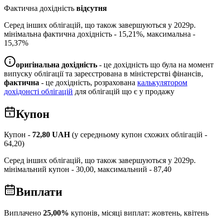
Фактична дохідність
відсутня
Серед інших облігацій, що також завершуються у
2029
р.
мінімальна фактична дохідність -
15,21
%, максимальна -
15,37
%
оригінальна дохідність
- це дохідність що була на момент
випуску облігації та зареєстрована в міністерстві фінансів,
фактична
- це дохідність, розрахована
калькулятором
дохідонсті облігацій
для облігацій що є у продажу
Купон
Купон -
72,80
UAH
(у середньому купон схожих облігацій -
64,20
)
Серед інших облігацій, що також завершуються у
2029
р.
мінімальний купон -
30,00
, максимальний -
87,40
Виплати
Виплачено
25,00
%
купонів, місяці виплат:
жовтень, квітень