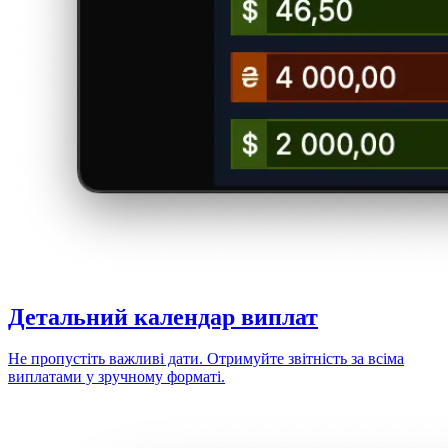
Детальний
календар виплат
Не пропустіть важливі дати. Отримуйте звітність за всіма
виплатами у зручному форматі.