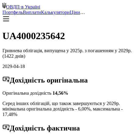
ОВДП
·
в Україні
Портфель
Виплати
Калькулятори
Ціни
…
UA4000235642
Гривнева
облігація, випущена у
2025
р. з погашенням у
2029
р.
(
1422
днів)
2029-04-18
Дохідність
оригінальна
Оригінальна дохідність
14,56
%
Серед інших облігацій, що також завершуються у
2029
р.
мінімальна оригінальна дохідність -
6,00
%, максимальна -
17,48
%
Дохідність
фактична