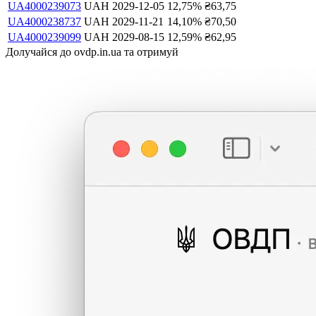
UA4000239073
UAH
2029-12-05
12,75
%
₴
63,75
UA4000238737
UAH
2029-11-21
14,10
%
₴
70,50
UA4000239099
UAH
2029-08-15
12,59
%
₴
62,95
Долучайся до ovdp.in.ua та отримуй