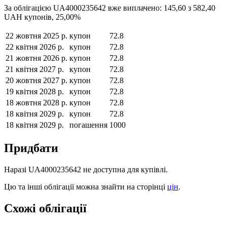
За облігацією
UA4000235642
вже виплачено:
145,60
з
582,40
UAH
купонів,
25,00
%
22 жовтня 2025 р.
купон
72.8
22 квітня 2026 р.
купон
72.8
21 жовтня 2026 р.
купон
72.8
21 квітня 2027 р.
купон
72.8
20 жовтня 2027 р.
купон
72.8
19 квітня 2028 р.
купон
72.8
18 жовтня 2028 р.
купон
72.8
18 квітня 2029 р.
купон
72.8
18 квітня 2029 р.
погашення
1000
Придбати
Наразі
UA4000235642
не доступна для купівлі.
Цю та інші облігації можна знайти на сторінці
цін
.
Схожі облігації