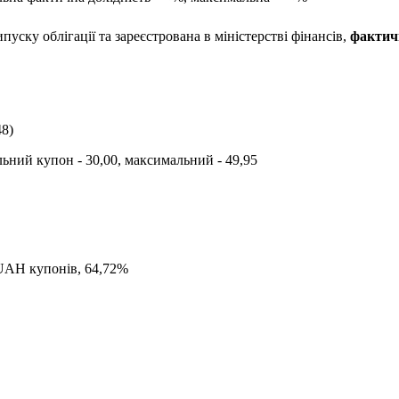
пуску облігації та зареєстрована в міністерстві фінансів,
фактич
48
)
альний купон -
30,00
, максимальний -
49,95
UAH
купонів,
64,72
%