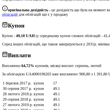
оригінальна дохідність
- це дохідність що була на момент ви
облігацій
для облігацій що є у продажу
Купон
Купон -
49,10
UAH
(у середньому купон схожих облігацій -
41,
Серед інших облігацій, що також завершуються у
2031
р. мінім
Виплати
Виплачено
64,72
%
купонів, місяці виплат:
серпень, лютий
За облігацією
UA4000196265
вже виплачено:
900,80
з
1 391,80
1 березня 2017 р.
купон
17
30 серпня 2017 р.
купон
49.1
28 лютого 2018 р.
купон
49.1
29 серпня 2018 р.
купон
49.1
27 лютого 2019 р.
купон
49.1