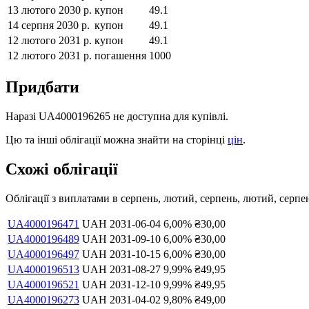
13 лютого 2030 р.
купон
49.1
14 серпня 2030 р.
купон
49.1
12 лютого 2031 р.
купон
49.1
12 лютого 2031 р.
погашення
1000
Придбати
Наразі
UA4000196265
не доступна для купівлі.
Цю та інші облігації можна знайти на сторінці
цін
.
Схожі облігації
Облігації з виплатами в
серпень, лютий, серпень, лютий, серпе
UA4000196471
UAH
2031-06-04
6,00
%
₴
30,00
UA4000196489
UAH
2031-09-10
6,00
%
₴
30,00
UA4000196497
UAH
2031-10-15
6,00
%
₴
30,00
UA4000196513
UAH
2031-08-27
9,99
%
₴
49,95
UA4000196521
UAH
2031-12-10
9,99
%
₴
49,95
UA4000196273
UAH
2031-04-02
9,80
%
₴
49,00