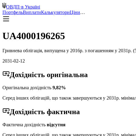
ОВДП
·
в Україні
Портфель
Виплати
Калькулятори
Ціни
…
UA4000196265
Гривнева
облігація, випущена у
2016
р. з погашенням у
2031
р. (
2031-02-12
Дохідність
оригінальна
Оригінальна дохідність
9,82
%
Серед інших облігацій, що також завершуються у
2031
р. мініма
Дохідність
фактична
Фактична дохідність
відсутня
Серед інших облігацій, що також завершуються у
2031
р. мініма