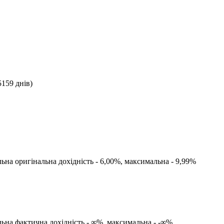
5159
днів)
льна оригінальна дохідність -
6,00
%, максимальна -
9,99
%
льна фактична дохідність -
∞
%, максимальна -
-∞
%