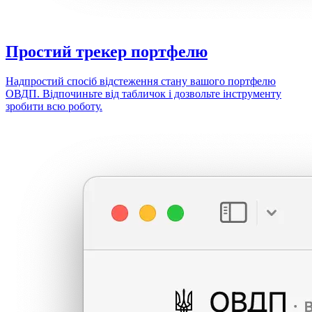
Простий
трекер портфелю
Надпростий спосіб відстеження стану вашого портфелю
ОВДП. Відпочиньте від табличок і дозвольте інструменту
зробити всю роботу.