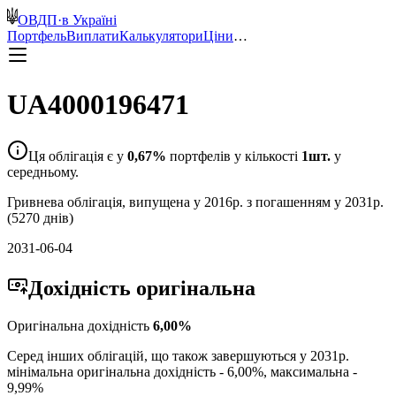
ОВДП
·
в Україні
Портфель
Виплати
Калькулятори
Ціни
…
UA4000196471
Ця облігація є у
0,67
%
портфелів у кількості
1
шт.
у
середньому.
Гривнева
облігація, випущена у
2016
р. з погашенням у
2031
р.
(
5270
днів)
2031-06-04
Дохідність
оригінальна
Оригінальна дохідність
6,00
%
Серед інших облігацій, що також завершуються у
2031
р.
мінімальна оригінальна дохідність -
6,00
%, максимальна -
9,99
%