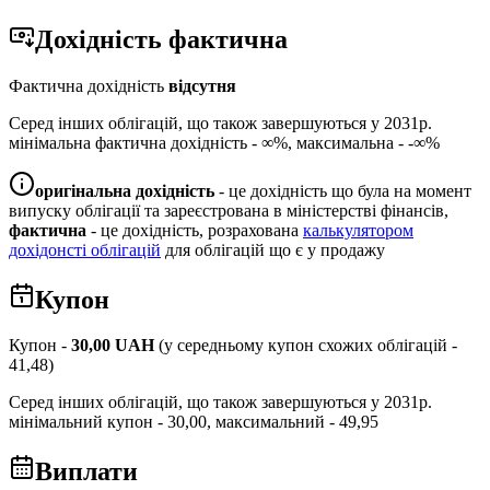
Дохідність
фактична
Фактична дохідність
відсутня
Серед інших облігацій, що також завершуються у
2031
р.
мінімальна фактична дохідність -
∞
%, максимальна -
-∞
%
оригінальна дохідність
- це дохідність що була на момент
випуску облігації та зареєстрована в міністерстві фінансів,
фактична
- це дохідність, розрахована
калькулятором
дохідонсті облігацій
для облігацій що є у продажу
Купон
Купон -
30,00
UAH
(у середньому купон схожих облігацій -
41,48
)
Серед інших облігацій, що також завершуються у
2031
р.
мінімальний купон -
30,00
, максимальний -
49,95
Виплати