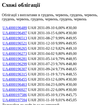
Схожі облігації
Облігації з виплатами в
грудень, червень, грудень, червень,
грудень, червень, грудень, червень, грудень, червень
UA4000196489
UAH
2031-09-10
6,00
%
₴
30,00
UA4000196497
UAH
2031-10-15
6,00
%
₴
30,00
UA4000196513
UAH
2031-08-27
9,99
%
₴
49,95
UA4000196521
UAH
2031-12-10
9,99
%
₴
49,95
UA4000196265
UAH
2031-02-12
9,82
%
₴
49,10
UA4000196273
UAH
2031-04-02
9,80
%
₴
49,00
UA4000196281
UAH
2031-05-14
9,79
%
₴
48,95
UA4000196299
UAH
2031-07-23
9,76
%
₴
48,80
UA4000196307
UAH
2031-09-24
9,73
%
₴
48,65
UA4000196315
UAH
2031-11-19
9,71
%
₴
48,55
UA4000196455
UAH
2031-03-12
6,00
%
₴
30,00
UA4000196463
UAH
2031-04-23
6,00
%
₴
30,00
UA4000196927
UAH
2031-01-22
6,00
%
₴
30,00
UA4000197586
UAH
2031-05-10
9,15
%
₴
45,75
UA4000197594
UAH
2031-11-10
9,01
%
₴
45,05
Долучайся до ovdp.in.ua та отримуй