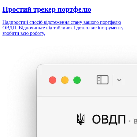
Простий
трекер портфелю
Надпростий спосіб відстеження стану вашого портфелю
ОВДП. Відпочиньте від табличок і дозвольте інструменту
зробити всю роботу.