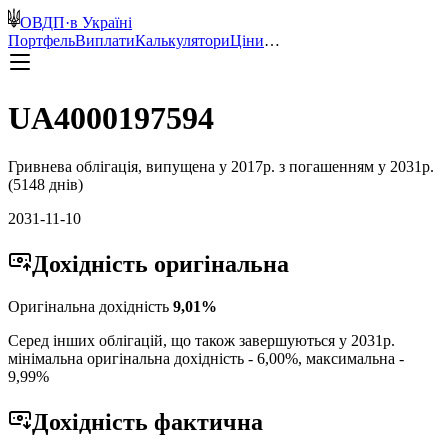
ОВДП
·
в Україні
Портфель
Виплати
Калькулятори
Ціни
…
UA4000197594
Гривнева
облігація, випущена у
2017
р. з погашенням у
2031
р.
(
5148
днів)
2031-11-10
Дохідність
оригінальна
Оригінальна дохідність
9,01
%
Серед інших облігацій, що також завершуються у
2031
р.
мінімальна оригінальна дохідність -
6,00
%, максимальна -
9,99
%
Дохідність
фактична