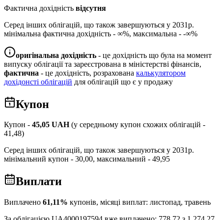
Фактична дохідність
відсутня
Серед інших облігацій, що також завершуються у
2031
р.
мінімальна фактична дохідність -
∞
%, максимальна -
-∞
%
оригінальна дохідність
- це дохідність що була на момент
випуску облігації та зареєстрована в міністерстві фінансів,
фактична
- це дохідність, розрахована
калькулятором
дохідонсті облігацій
для облігацій що є у продажу
Купон
Купон -
45,05
UAH
(у середньому купон схожих облігацій -
41,48
)
Серед інших облігацій, що також завершуються у
2031
р.
мінімальний купон -
30,00
, максимальний -
49,95
Виплати
Виплачено
61,11
%
купонів, місяці виплат:
листопад, травень
За облігацією
UA4000197594
вже виплачено:
778,72
з
1 274,27