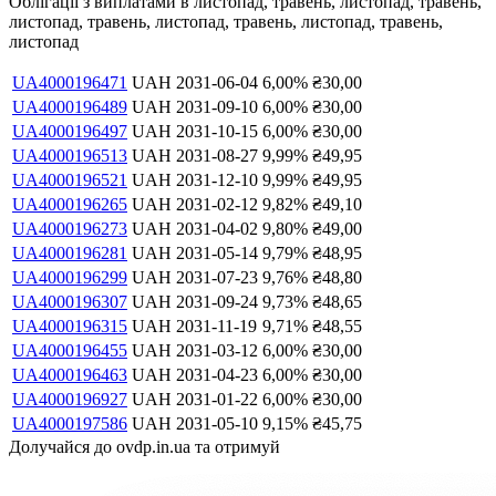
Облігації з виплатами в
листопад, травень, листопад, травень,
листопад, травень, листопад, травень, листопад, травень,
листопад
UA4000196471
UAH
2031-06-04
6,00
%
₴
30,00
UA4000196489
UAH
2031-09-10
6,00
%
₴
30,00
UA4000196497
UAH
2031-10-15
6,00
%
₴
30,00
UA4000196513
UAH
2031-08-27
9,99
%
₴
49,95
UA4000196521
UAH
2031-12-10
9,99
%
₴
49,95
UA4000196265
UAH
2031-02-12
9,82
%
₴
49,10
UA4000196273
UAH
2031-04-02
9,80
%
₴
49,00
UA4000196281
UAH
2031-05-14
9,79
%
₴
48,95
UA4000196299
UAH
2031-07-23
9,76
%
₴
48,80
UA4000196307
UAH
2031-09-24
9,73
%
₴
48,65
UA4000196315
UAH
2031-11-19
9,71
%
₴
48,55
UA4000196455
UAH
2031-03-12
6,00
%
₴
30,00
UA4000196463
UAH
2031-04-23
6,00
%
₴
30,00
UA4000196927
UAH
2031-01-22
6,00
%
₴
30,00
UA4000197586
UAH
2031-05-10
9,15
%
₴
45,75
Долучайся до ovdp.in.ua та отримуй