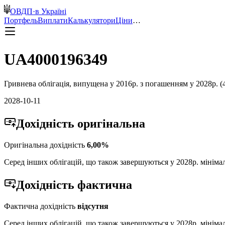
ОВДП
·
в Україні
Портфель
Виплати
Калькулятори
Ціни
…
UA4000196349
Гривнева
облігація, випущена у
2016
р. з погашенням у
2028
р. (
2028-10-11
Дохідність
оригінальна
Оригінальна дохідність
6,00
%
Серед інших облігацій, що також завершуються у
2028
р. мініма
Дохідність
фактична
Фактична дохідність
відсутня
Серед інших облігацій, що також завершуються у
2028
р. мініма