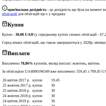
оригінальна дохідність
- це дохідність що була на момент ви
облігацій
для облігацій що є у продажу
Купон
Купон -
30,00
UAH
(у середньому купон схожих облігацій -
67,
Серед інших облігацій, що також завершуються у
2028
р. мінім
Виплати
Виплачено
78,86
%
купонів, місяці виплат:
жовтень, квітень
За облігацією
UA4000196349
вже виплачено:
559,45
з
709,45
U
26 квітня 2017 р.
купон
19.45
25 жовтня 2017 р.
купон
30
25 квітня 2018 р.
купон
30
24 жовтня 2018 р.
купон
30
24 квітня 2019 р.
купон
30