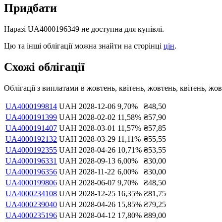
Придбати
Наразі
UA4000196349
не доступна для купівлі.
Цю та інші облігації можна знайти на сторінці
цін
.
Схожі облігації
Облігації з виплатами в
жовтень, квітень, жовтень, квітень, жо
UA4000199814
UAH
2028-12-06
9,70
%
₴
48,50
UA4000191399
UAH
2028-02-02
11,58
%
₴
57,90
UA4000191407
UAH
2028-03-01
11,57
%
₴
57,85
UA4000192132
UAH
2028-03-29
11,11
%
₴
55,55
UA4000192355
UAH
2028-04-26
10,71
%
₴
53,55
UA4000196331
UAH
2028-09-13
6,00
%
₴
30,00
UA4000196356
UAH
2028-11-22
6,00
%
₴
30,00
UA4000199806
UAH
2028-06-07
9,70
%
₴
48,50
UA4000234108
UAH
2028-12-25
16,35
%
₴
81,75
UA4000239040
UAH
2028-04-26
15,85
%
₴
79,25
UA4000235196
UAH
2028-04-12
17,80
%
₴
89,00