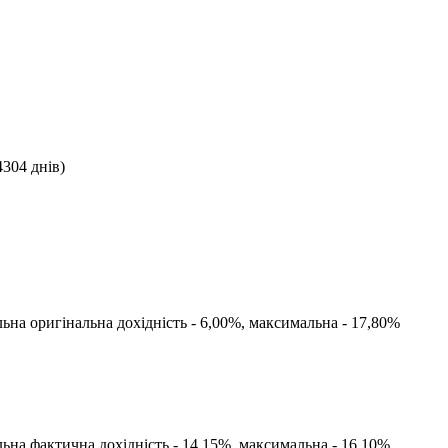
4304
днів)
льна оригінальна дохідність -
6,00
%, максимальна -
17,80
%
льна фактична дохідність -
14,15
%, максимальна -
16,10
%