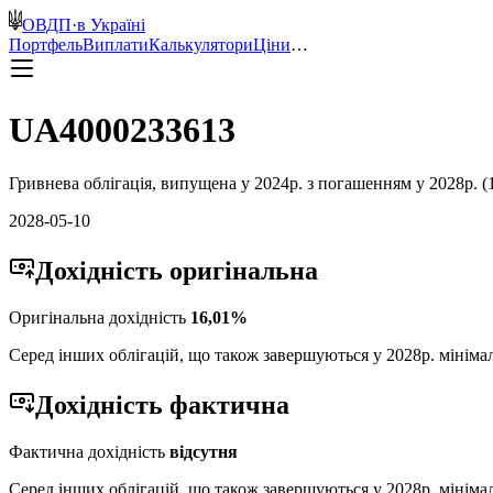
ОВДП
·
в Україні
Портфель
Виплати
Калькулятори
Ціни
…
UA4000233613
Гривнева
облігація, випущена у
2024
р. з погашенням у
2028
р. (
2028-05-10
Дохідність
оригінальна
Оригінальна дохідність
16,01
%
Серед інших облігацій, що також завершуються у
2028
р. мініма
Дохідність
фактична
Фактична дохідність
відсутня
Серед інших облігацій, що також завершуються у
2028
р. мініма