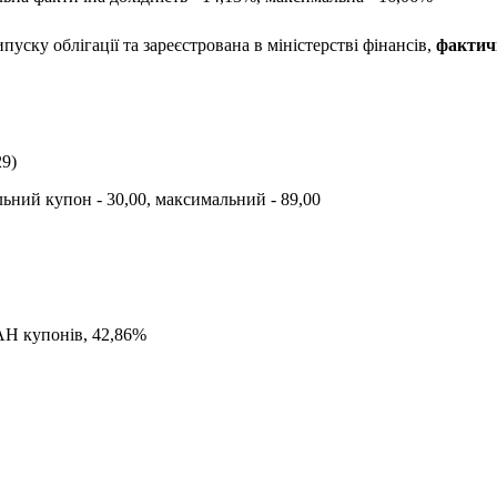
пуску облігації та зареєстрована в міністерстві фінансів,
фактич
29
)
альний купон -
30,00
, максимальний -
89,00
AH
купонів,
42,86
%