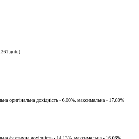
1261
днів)
льна оригінальна дохідність -
6,00
%, максимальна -
17,80
%
льна фактична дохідність -
14,13
%, максимальна -
16,06
%