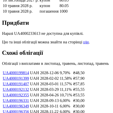
10 листопада 2027 р.
купон
80.05
10 травня 2028 р.
купон
80.05
10 травня 2028 р.
погашення
1000
Придбати
Наразі
UA4000233613
не доступна для купівлі.
Цю та інші облігації можна знайти на сторінці
цін
.
Схожі облігації
Облігації з виплатами в
листопад, травень, листопад, травень
UA4000199814
UAH
2028-12-06
9,70
%
₴
48,50
UA4000191399
UAH
2028-02-02
11,58
%
₴
57,90
UA4000191407
UAH
2028-03-01
11,57
%
₴
57,85
UA4000192132
UAH
2028-03-29
11,11
%
₴
55,55
UA4000192355
UAH
2028-04-26
10,71
%
₴
53,55
UA4000196331
UAH
2028-09-13
6,00
%
₴
30,00
UA4000196349
UAH
2028-10-11
6,00
%
₴
30,00
UA4000196356
UAH
2028-11-22
6,00
%
₴
30,00