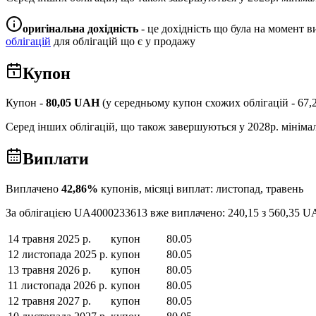
оригінальна дохідність
- це дохідність що була на момент ви
облігацій
для облігацій що є у продажу
Купон
Купон -
80,05
UAH
(у середньому купон схожих облігацій -
67,
Серед інших облігацій, що також завершуються у
2028
р. мінім
Виплати
Виплачено
42,86
%
купонів, місяці виплат:
листопад, травень
За облігацією
UA4000233613
вже виплачено:
240,15
з
560,35
U
14 травня 2025 р.
купон
80.05
12 листопада 2025 р.
купон
80.05
13 травня 2026 р.
купон
80.05
11 листопада 2026 р.
купон
80.05
12 травня 2027 р.
купон
80.05