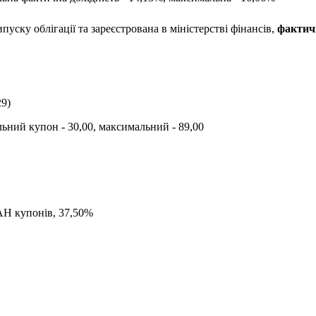
пуску облігації та зареєстрована в міністерстві фінансів,
фактич
29
)
альний купон -
30,00
, максимальний -
89,00
AH
купонів,
37,50
%