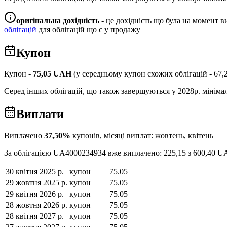
оригінальна дохідність
- це дохідність що була на момент ви
облігацій
для облігацій що є у продажу
Купон
Купон -
75,05
UAH
(у середньому купон схожих облігацій -
67,
Серед інших облігацій, що також завершуються у
2028
р. мінім
Виплати
Виплачено
37,50
%
купонів, місяці виплат:
жовтень, квітень
За облігацією
UA4000234934
вже виплачено:
225,15
з
600,40
U
30 квітня 2025 р.
купон
75.05
29 жовтня 2025 р.
купон
75.05
29 квітня 2026 р.
купон
75.05
28 жовтня 2026 р.
купон
75.05
28 квітня 2027 р.
купон
75.05