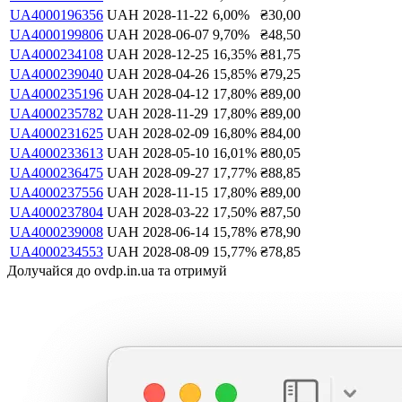
UA4000196356
UAH
2028-11-22
6,00
%
₴
30,00
UA4000199806
UAH
2028-06-07
9,70
%
₴
48,50
UA4000234108
UAH
2028-12-25
16,35
%
₴
81,75
UA4000239040
UAH
2028-04-26
15,85
%
₴
79,25
UA4000235196
UAH
2028-04-12
17,80
%
₴
89,00
UA4000235782
UAH
2028-11-29
17,80
%
₴
89,00
UA4000231625
UAH
2028-02-09
16,80
%
₴
84,00
UA4000233613
UAH
2028-05-10
16,01
%
₴
80,05
UA4000236475
UAH
2028-09-27
17,77
%
₴
88,85
UA4000237556
UAH
2028-11-15
17,80
%
₴
89,00
UA4000237804
UAH
2028-03-22
17,50
%
₴
87,50
UA4000239008
UAH
2028-06-14
15,78
%
₴
78,90
UA4000234553
UAH
2028-08-09
15,77
%
₴
78,85
Долучайся до ovdp.in.ua та отримуй