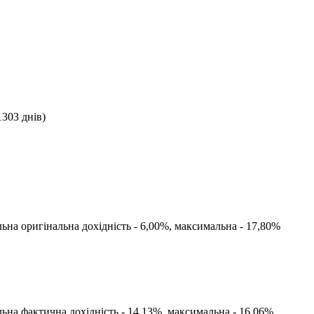
1303
днів)
льна оригінальна дохідність -
6,00
%, максимальна -
17,80
%
льна фактична дохідність -
14,13
%, максимальна -
16,06
%