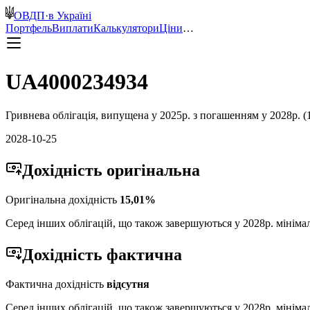
ОВДП
·
в Україні
Портфель
Виплати
Калькулятори
Ціни
…
UA4000234934
Гривнева
облігація, випущена у
2025
р. з погашенням у
2028
р. (
2028-10-25
Дохідність
оригінальна
Оригінальна дохідність
15,01
%
Серед інших облігацій, що також завершуються у
2028
р. мініма
Дохідність
фактична
Фактична дохідність
відсутня
Серед інших облігацій, що також завершуються у
2028
р. мініма