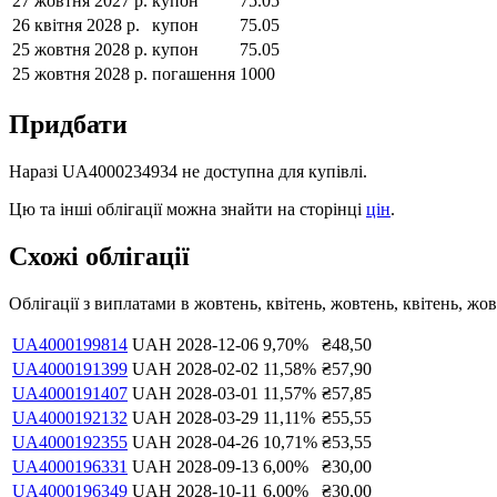
27 жовтня 2027 р.
купон
75.05
26 квітня 2028 р.
купон
75.05
25 жовтня 2028 р.
купон
75.05
25 жовтня 2028 р.
погашення
1000
Придбати
Наразі
UA4000234934
не доступна для купівлі.
Цю та інші облігації можна знайти на сторінці
цін
.
Схожі облігації
Облігації з виплатами в
жовтень, квітень, жовтень, квітень, жо
UA4000199814
UAH
2028-12-06
9,70
%
₴
48,50
UA4000191399
UAH
2028-02-02
11,58
%
₴
57,90
UA4000191407
UAH
2028-03-01
11,57
%
₴
57,85
UA4000192132
UAH
2028-03-29
11,11
%
₴
55,55
UA4000192355
UAH
2028-04-26
10,71
%
₴
53,55
UA4000196331
UAH
2028-09-13
6,00
%
₴
30,00
UA4000196349
UAH
2028-10-11
6,00
%
₴
30,00